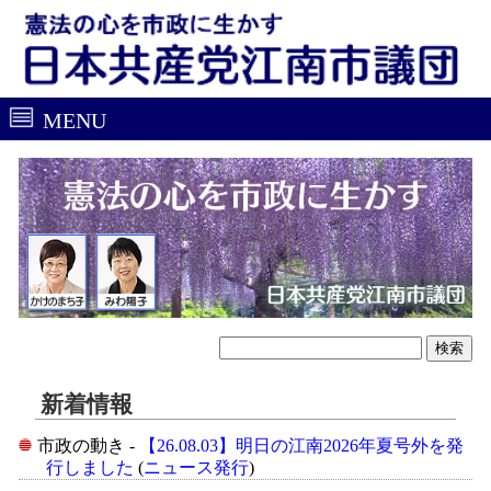
MENU
新着情報
市政の動き -
【26.08.03】明日の江南2026年夏号外を発
行しました
(
ニュース発行
)