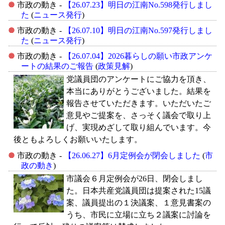
市政の動き -
【26.07.23】明日の江南No.598発行しまし
た
(
ニュース発行
)
市政の動き -
【26.07.10】明日の江南No.597発行しまし
た
(
ニュース発行
)
市政の動き -
【26.07.04】2026暮らしの願い市政アンケ
ートの結果のご報告
(
政策見解
)
党議員団のアンケートにご協力を頂き、
本当にありがとうございました。結果を
報告させていただきます。いただいたご
意見やご提案を、さっそく議会で取り上
げ、実現めざして取り組んでいます。今
後ともよろしくお願いいたします。
市政の動き -
【26.06.27】6月定例会が閉会しました
(
市
政の動き
)
市議会６月定例会が26日、閉会しまし
た。日本共産党議員団は提案された15議
案、議員提出の１決議案、１意見書案の
うち、市民に立場に立ち２議案に討論を